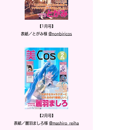
【1月号】
表紙／とがみ様
@nonbiricos
【2月号】
表紙／麗羽ましろ様
@mashiro_reiha