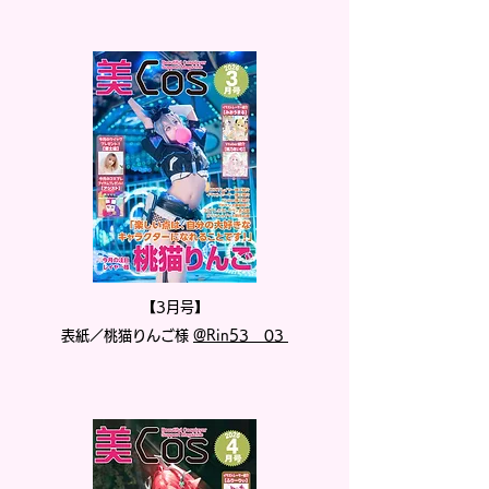
【3月号】
表紙／桃猫りんご様
@Rin53__03