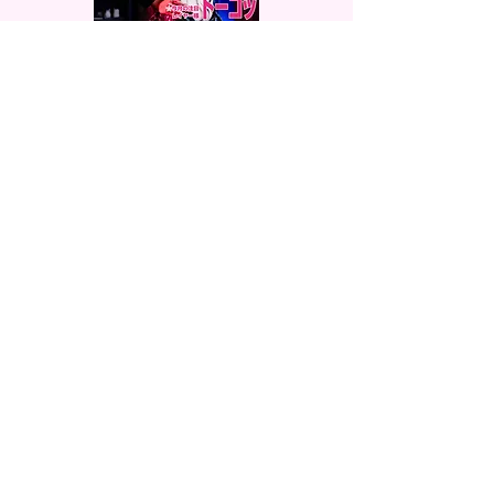
【5月号】
表紙／ﾄｰｺｯ様
@knmn_swy923
【6月号】
表紙／あああ（あみ）様
@Bx5Djh