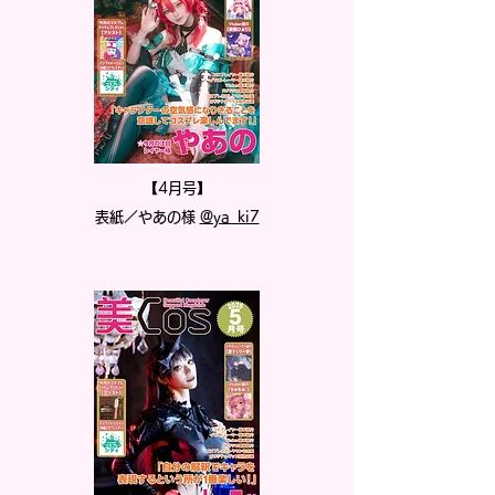
【4月号】
表紙／やあの様
@ya_ki7