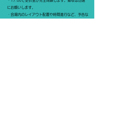
・17:00で更衣室が完全閉鎖します。撤収は迅速
にお願いします。
・会場内のレイアウト配置や時間進行など、予告な
く変更する場合があります。
・貴重品は自己管理をお願いいたします。万が一紛
失されても責任は負いません。
・忘れ物や落し物などは、届け出がなければイベン
ト終了後2週間後に処分いたします。心当たりのあ
る方はお早めにDMへご連絡ください。
・非常時はスタッフの指示に従い、慌てず落ち着い
て行動してください。
・会場内における物品および会場自体の器物破損に
ついては、当事者の賠償責任となります。
・怪我や負傷、体調不良等での緊急非常時に、救急
車等を手配した場合の費用は当事者負担となりま
す。
・イベント当日オフィシャルカメラマンや取材メデ
ィア等、様々な写真撮影及び映像収録が行われる可
能性がございます。ご来場者がテレビ、新聞、雑