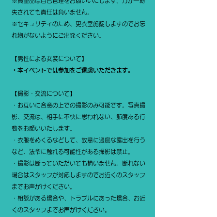
※貴重品は自己管理をお願いいたします。万が一紛
失されても責任は負いません。
※セキュリティのため、更衣室施錠しますのでお忘
れ物がないようにご出発ください。
【男性による女装について】
・本イベントでは参加をご遠慮いただきます。
【撮影・交流について】
・
お互いに合意の上での撮影のみ可能です。写真撮
影、交流は、相手に不快に思われない、節度ある行
動をお願いいたします。
・衣服をめくるなどして、故意に過度な露出を行う
など、法令に触れる可能性がある撮影は禁止。
・撮影は断っていただいても構いません。断れない
場合はスタッフが対応しますのでお近くのスタッフ
までお声がけください。
・相談がある場合や、トラブルにあった場合、お近
くのスタッフまでお声がけください。