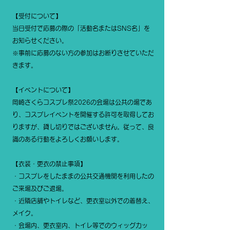
【受付について】
当日受付で応募の際の「活動名またはSNS名」を
お知らせください。
​※事前に応募のない方の参加はお断りさせていただ
きます。
【イベントについて】
岡崎さくらコスプレ祭2026の会場は公共の場であ
り、コスプレイベントを開催する許可を取得してお
りますが、貸し切りではございません。従って、良
識のある行動をよろしくお願いします。
【衣装・更衣の禁止事項】
・コスプレをしたままの公共交通機関を利用したの
ご来場及びご退場。
・近隣店舗やトイレなど、更衣室以外での着替え、
メイク。
・会場内、更衣室内、トイレ等でのウィッグカッ