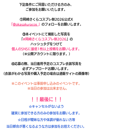
下記条件にご同意いただける方のみ、
ご参加をお願いいたします。
①岡崎さくらコスプレ祭2026公式X
「
@okasakuracos
」
のフォローをお願いします。
③本イベントにて撮影した写真を
「
#岡崎さくらコスプレ祭2026
」の
ハッシュタグをつけて
個人のSNSに最低1枚以上投稿をお願いします。
（※公開アカウントに限ります。）
④応募の際、当日着用予定のコスプレ衣装写真を
必ずアップロードお願いします。
(衣装がわかる写真や購入予定の場合は通販サイトの画像等)
※このイベントは事前申し込みのイベントです。
※当日の参加は出来ません。
​​！！最後に！！
​☆キャンセルがないよう
確実に参加できる方のみの参加をお願いします。
☆日程が曖昧な方や体調が優れない方等
当日都合が悪くなるような方は参加をお控えください。