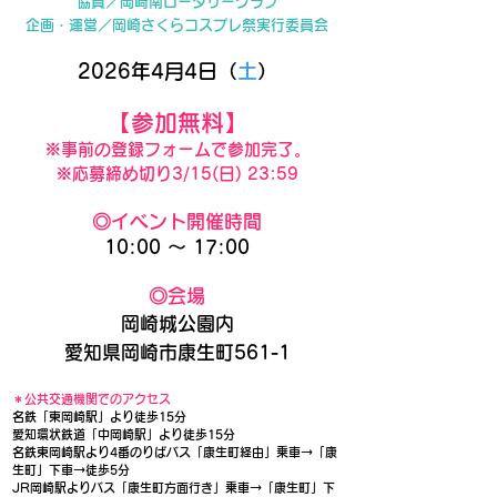
協賛／岡崎南ロータリークラブ
企画・運営／岡崎さくらコスプレ祭実行委員会
2026年4月4日（
土
）
【参加無料】
※事前の登録フォームで参加完了。
※応募締め切り3/15(日) 23:59
◎イベント開催時間
10:00 ～ 17:00
◎会場
岡崎城公園内
愛知県岡崎市康生町561-1
＊公共交通機関でのアクセス
名鉄「東岡崎駅」より徒歩15分
愛知環状鉄道「中岡崎駅」より徒歩15分
名鉄東岡崎駅より4番のりばバス「康生町経由」乗車→「康
生町」下車→徒歩5分
JR岡崎駅よりバス「康生町方面行き」乗車→「康生町」下