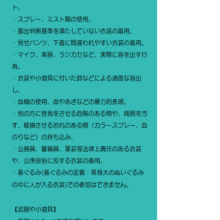
ト。
・スプレー、ミスト類の使用。
・露出判断基準を満たしていない衣装の着用。
・見せパンツ、下着に間違われやすい衣装の着用。
・マイク、楽器、ラジカセなど、実際に音を出す行
為。
・衣装や小道具に付いた鈴などによる過度な音出
し。
・血糊の使用、血やあざなどの暴力的表現。
・他の方に怪我をさせる危険のある物や、周囲を汚
す、破損させる恐れのある物（カラースプレー、血
のりなど）の持ち込み。
・公務員、警備員、軍装等法律上責任のある衣装
や、公序良俗に反する衣装の着用。
・着ぐるみ(着ぐるみの定義：等身大のぬいぐるみ
の中に人が入る衣装)での参加はできません。
【武器や小道具】