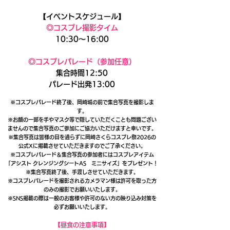
【イベントスケジュール】​
◎コスプレ撮影タイム
10:30〜16:00
◎コスプレパレード（参加任意）
集合時間12:50
パレード出発13:00
※コスプレパレード終了後、岡崎城の前で集合写真を撮影しま
す。
※お顔の一部を手やマスク等で隠していただくことも問題ござい
ませんので集合写真のご参加にご協力いただけますと幸いです。
※集合写真は皆様の目を通らずに岡崎さくらコスプレ祭2026の
公式Xに掲載させていただきますのでご了承ください。
※コスプレパレード＆集合写真の参加者にはコスプレアイテム
「アシスト クレンジングシートAS ミニサイズ」をプレゼント！
※集合写真終了後、手渡しさせていただきます。
※コスプレパレードを撮影されるカメラマン様は許可を取った方
のみの撮影でお願いいたします。
※SNS掲載の際は一般のお客様や許可のない方の映り込み対策を
必ずお願いいたします。
【昼食の注意事項】