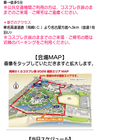
車→徒歩5分
※公共交通機関ご利用の方は、コスプレ衣装のま
までのご来場・ご帰宅はご遠慮ください。
＊車でのアクセス
東名高速道路「岡崎I.C.」より名古屋方面へ3km（国道1号
沿い）
※コスプレ衣装のままでのご来場・ご帰宅の際は
近隣のパーキングをご利用ください。
​【会場MAP】
画像をタップしていただきますと拡大します。
【当日スケジュール】