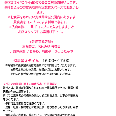
※昼食はイベント時間帯で各自ご対応お願いします。
※持ち込みの方は葵松庵指定飲食スペースでお願いし
ます。
※お食事をされたい方は岡崎城公園内にあります
飲食店をコスプレのまま利用できます。
※入店の際、一言「コスプレで入店します」と
お店スタッフにお声掛け下さい。
＊利用可能店舗＊
本丸茶屋、お休み処 桜茶屋
、お休み処 いちかわ、城南亭、ひょうたんや
◎着替えタイム
16:00〜17:00
※帰宅時の更衣室利用は先着順にご案内させていただきます。
※着替えが終わり次第、撤収のご協力お願いします。
※お忘れ物がないかご確認いただきお帰りください。
＜神社での撮影に関する禁止行為・注意事項＞
神社とは、神様がお祀りされている神聖な場所であり、参拝や御
祈願のための場所です。
すべての来訪者の皆様が心地よく過ごせるよう、以下の事項をお
守りください。
・参拝付近は撮影をご遠慮ください。
・鳥居・社殿・神具などに触れたり、寄りかかったりする行為は
禁止です。
・露出の高い衣装や、神社のイメージを損なう可能性のある表