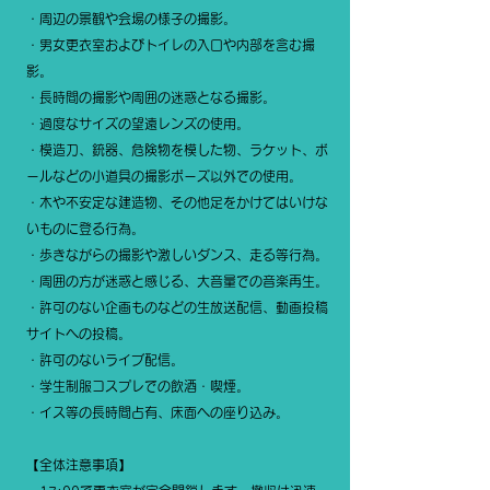
・周辺の景観や会場の様子の撮影。
・男女更衣室およびトイレの入口や内部を含む撮
影。
・長時間の撮影や周囲の迷惑となる撮影。
・過度なサイズの望遠レンズの使用。
・模造刀、銃器、危険物を模した物、ラケット、ボ
ールなどの小道具の撮影ポーズ以外での使用。
・木や不安定な建造物、その他足をかけてはいけな
いものに登る行為。
・歩きながらの撮影や激しいダンス、走る等行為。
・周囲の方が迷惑と感じる、大音量での音楽再生。
・許可のない企画ものなどの生放送配信、動画投稿
サイトへの投稿。
・許可のないライブ配信。
・学生制服コスプレでの飲酒・喫煙。
・イス等の長時間占有、床面への座り込み。
【全体注意事項】