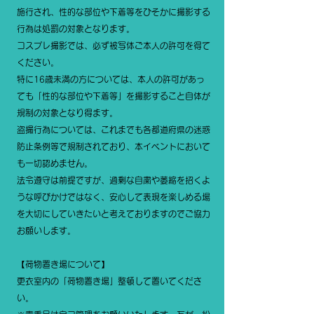
施行され、性的な部位や下着等をひそかに撮影する
行為は処罰の対象となります。
コスプレ撮影では、必ず被写体ご本人の許可を得て
ください。
特に16歳未満の方については、本人の許可があっ
ても「性的な部位や下着等」を撮影すること自体が
規制の対象となり得ます。
盗撮行為については、これまでも各都道府県の迷惑
防止条例等で規制されており、本イベントにおいて
も一切認めません。
法令遵守は前提ですが、過剰な自粛や萎縮を招くよ
うな呼びかけではなく、安心して表現を楽しめる場
を大切にしていきたいと考えておりますのでご協力
お願いします。
【荷物置き場について】
更衣室内の「荷物置き場」整頓して置いてくださ
い。