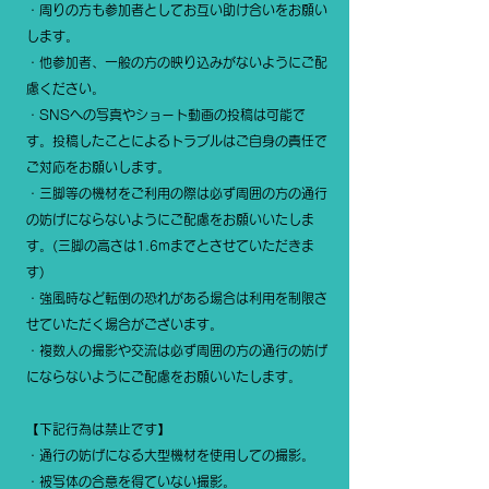
・周りの方も参加者としてお互い助け合いをお願い
します。
・他参加者、一般の方の映り込みがないようにご配
慮ください。
・SNSへの写真やショート動画の投稿は可能で
す。投稿したことによるトラブルはご自身の責任で
ご対応をお願いします。
・三脚等の機材をご利用の際は必ず周囲の方の通行
の妨げにならないようにご配慮をお願いいたしま
す。(三脚の高さは1.6mまでとさせていただきま
す)
・強風時など転倒の恐れがある場合は利用を制限さ
せていただく場合がございます。
・複数人の撮影や交流は必ず周囲の方の通行の妨げ
にならないようにご配慮をお願いいたします。
【下記行為は禁止です】
・通行の妨げになる大型機材を使用しての撮影。
・被写体の合意を得ていない撮影。