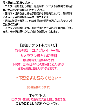
現・演出はご遠慮ください。
・コスプレ撮影を行う際は、過度なポージングや長時間の場所占
有、大人数での滞留はお控えください。
・建物内・境内を含む神社が管轄する敷地内において、外部業者
による営業目的の撮影行為は一切禁止です。
・通路の確保を徹底し、他の参拝者の通行の妨げにならないよう
ご配慮ください。
・スタッフの判断により、お声がけさせていただく場合がござい
ます。その際は速やかにご対応をお願いいたします。
【参加チケットについて】
◎参加費：コスプレイヤー様、
カメラマン様ともに無料
【参加無料は公園内のみです】
岡崎城、三河武士のやかた家康館など入場料が
必要な施設は別途入場料が必要です。
⚠下記必ずお読みください⚠
【応募条件あります】
本イベントは、
「コスプレを通じて地域の文化と魅力を伝える」
ことを目的とした無料イベントです。