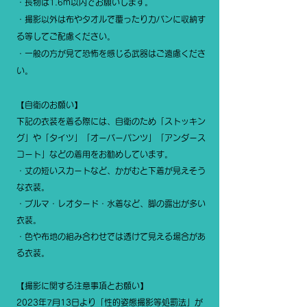
・長物は1.6m以内でお願いします。
・撮影以外は布やタオルで覆ったりカバンに収納す
る等してご配慮ください。
​・一般の方が見て恐怖を感じる武器はご遠慮くださ
い。
【自衛のお願い】
下記の衣装を着る際には、自衛のため「ストッキン
グ」や「タイツ」「オーバーパンツ」「アンダース
コート」などの着用をお勧めしています。
・丈の短いスカートなど、かがむと下着が見えそう
な衣装。
・ブルマ・レオタード・水着など、脚の露出が多い
衣装。
・色や布地の組み合わせでは透けて見える場合があ
る衣装。
【撮影に関する注意事項とお願い】
2023年7月13日より「性的姿態撮影等処罰法」が